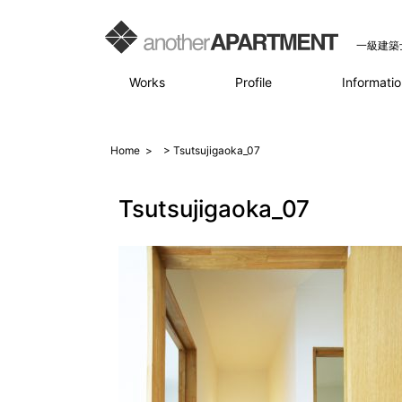
一級建築
Works
Profile
Informatio
Home
>
> Tsutsujigaoka_07
Tsutsujigaoka_07