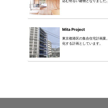
込む明るい建物となりました
Mita Project
東京都港区の集合住宅計画案
化する計画としています。
投
稿
ナ
ビ
ゲ
ー
シ
ョ