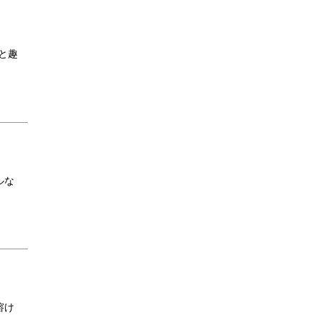
と趣
ルな
溶け