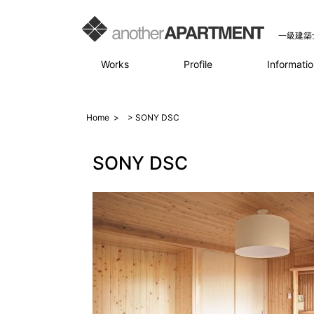
一級建築
Works
Profile
Informatio
Home
>
> SONY DSC
SONY DSC