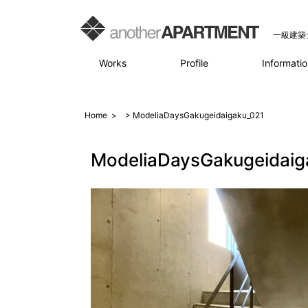
一級建築
Works
Profile
Informatio
Home
>
> ModeliaDaysGakugeidaigaku_021
ModeliaDaysGakugeidaig