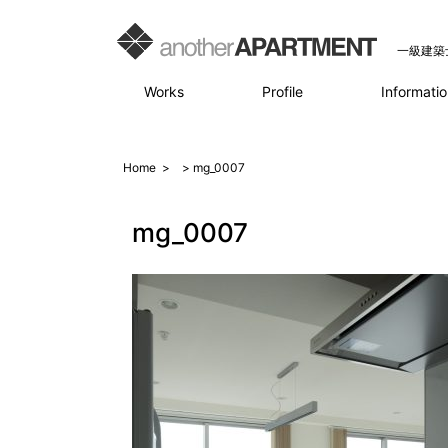
一級建築
Works
Profile
Informatio
Home
>
> mg_0007
mg_0007